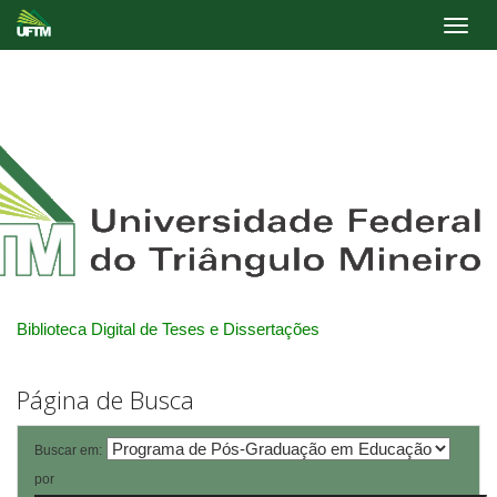
Skip
navigation
Biblioteca Digital de Teses e Dissertações
Página de Busca
Buscar em:
por