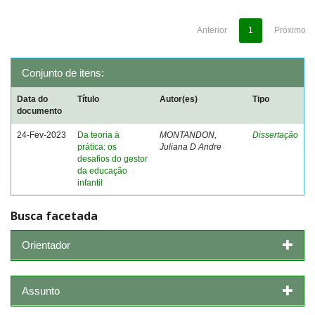
Anterior
1
Próximo
Conjunto de itens:
Data do
Título
Autor(es)
Tipo
documento
24-Fev-2023
Da teoria à
MONTANDON,
Dissertação
prática: os
Juliana D Andre
desafios do gestor
da educação
infantil
Busca facetada
Orientador
Assunto