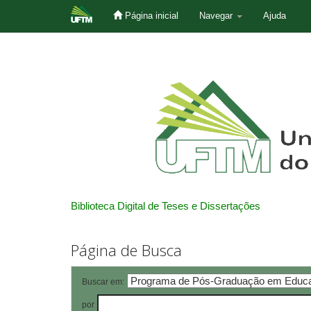
Página inicial
Navegar
Ajuda
Skip
navigation
Biblioteca Digital de Teses e Dissertações
Página de Busca
Buscar em:
por