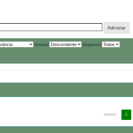
Ordenar
Registro(s)
Anterior
1