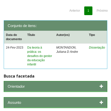
Anterior
1
Próximo
Conjunto de itens:
Data do
Título
Autor(es)
Tipo
documento
24-Fev-2023
Da teoria à
MONTANDON,
Dissertação
prática: os
Juliana D Andre
desafios do gestor
da educação
infantil
Busca facetada
Orientador
Assunto