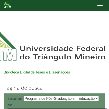
Skip
navigation
Biblioteca Digital de Teses e Dissertações
Página de Busca
Buscar em:
por