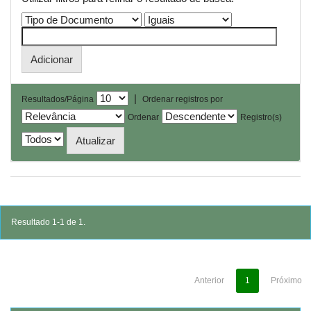
|
Resultados/Página
Ordenar registros por
Ordenar
Registro(s)
Resultado 1-1 de 1.
Anterior
1
Próximo