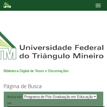
Skip
navigation
Biblioteca Digital de Teses e Dissertações
Página de Busca
Buscar em:
por