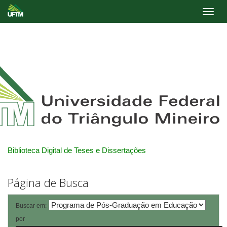
Skip
navigation
Biblioteca Digital de Teses e Dissertações
Página de Busca
Buscar em:
por