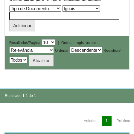
|
Resultados/Página
Ordenar registros por
Ordenar
Registro(s)
Resultado 1-1 de 1.
Anterior
1
Próximo