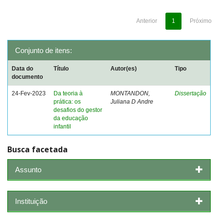
Anterior
1
Próximo
Conjunto de itens:
Data do
Título
Autor(es)
Tipo
documento
24-Fev-2023
Da teoria à
MONTANDON,
Dissertação
prática: os
Juliana D Andre
desafios do gestor
da educação
infantil
Busca facetada
Assunto
Instituição