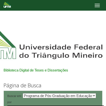
Skip
navigation
Biblioteca Digital de Teses e Dissertações
Página de Busca
Buscar em:
por