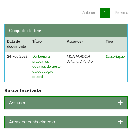
Anterior
1
Próximo
Conjunto de itens:
Data do
Título
Autor(es)
Tipo
documento
24-Fev-2023
Da teoria à
MONTANDON,
Dissertação
prática: os
Juliana D Andre
desafios do gestor
da educação
infantil
Busca facetada
Assunto
Áreas de conhecimento