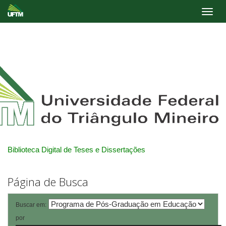
Skip
navigation
Biblioteca Digital de Teses e Dissertações
Página de Busca
Buscar em:
por