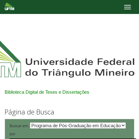
Skip
navigation
Biblioteca Digital de Teses e Dissertações
Página de Busca
Buscar em:
por