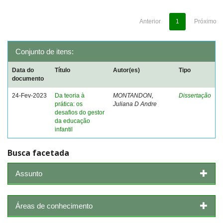
Anterior
1
Próximo
Conjunto de itens:
Data do
Título
Autor(es)
Tipo
documento
24-Fev-2023
Da teoria à
MONTANDON,
Dissertação
prática: os
Juliana D Andre
desafios do gestor
da educação
infantil
Busca facetada
Assunto
Áreas de conhecimento