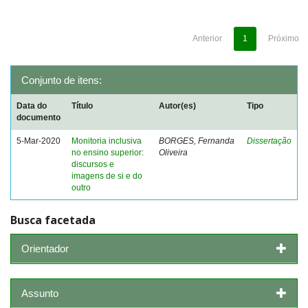
Anterior
1
Próximo
Conjunto de itens:
Data do
Título
Autor(es)
Tipo
documento
5-Mar-2020
Monitoria inclusiva
BORGES, Fernanda
Dissertação
no ensino superior:
Oliveira
discursos e
imagens de si e do
outro
Busca facetada
Orientador
Assunto