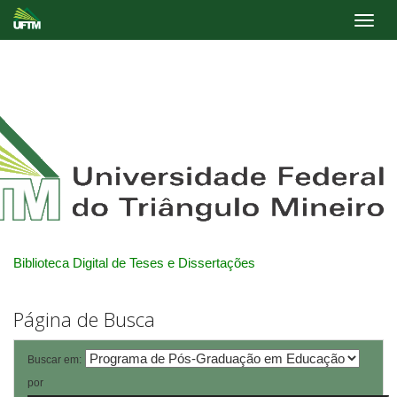
Skip
navigation
Biblioteca Digital de Teses e Dissertações
Página de Busca
Buscar em:
por