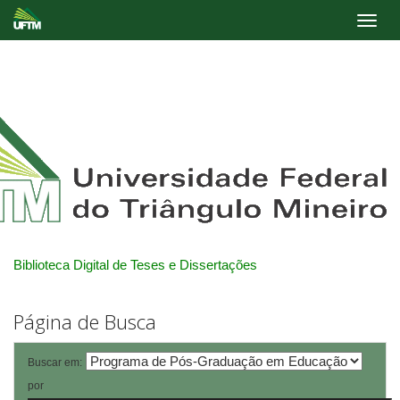
Skip
navigation
Biblioteca Digital de Teses e Dissertações
Página de Busca
Buscar em:
por