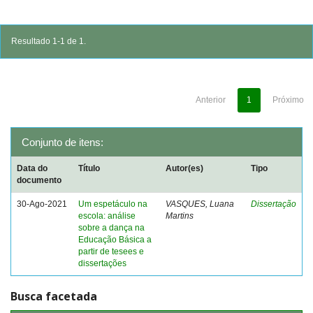
Resultado 1-1 de 1.
Anterior
1
Próximo
Conjunto de itens:
Data do
Título
Autor(es)
Tipo
documento
30-Ago-2021
Um espetáculo na
VASQUES, Luana
Dissertação
escola: análise
Martins
sobre a dança na
Educação Básica a
partir de tesees e
dissertações
Busca facetada