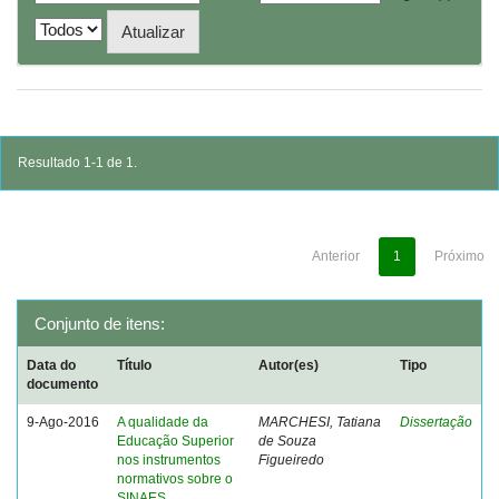
Resultado 1-1 de 1.
Anterior
1
Próximo
Conjunto de itens:
Data do
Título
Autor(es)
Tipo
documento
9-Ago-2016
A qualidade da
MARCHESI, Tatiana
Dissertação
Educação Superior
de Souza
nos instrumentos
Figueiredo
normativos sobre o
SINAES