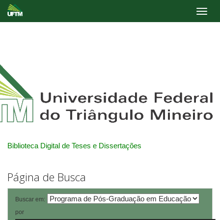
Skip
navigation
Biblioteca Digital de Teses e Dissertações
Página de Busca
Buscar em:
por