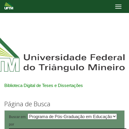
Skip
navigation
Biblioteca Digital de Teses e Dissertações
Página de Busca
Buscar em:
por