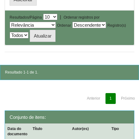
|
Resultados/Página
Ordenar registros por
Ordenar
Registro(s)
Resultado 1-1 de 1.
Anterior
1
Próximo
Conjunto de itens:
Data do
Título
Autor(es)
Tipo
documento