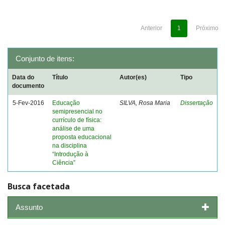
Anterior
1
Próximo
Conjunto de itens:
Data do
Título
Autor(es)
Tipo
documento
5-Fev-2016
Educação
SILVA, Rosa Maria
Dissertação
semipresencial no
currículo de física:
análise de uma
proposta educacional
na disciplina
“Introdução à
Ciência”
Busca facetada
Assunto