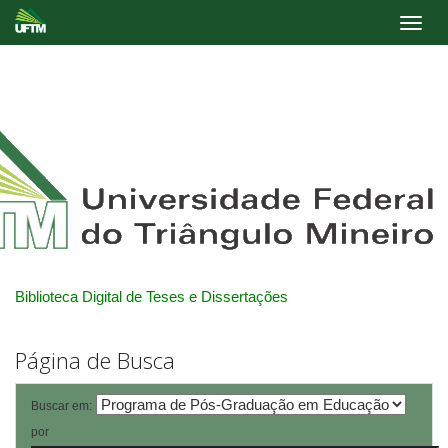
Skip
navigation
Biblioteca Digital de Teses e Dissertações
Página de Busca
Buscar em:
por