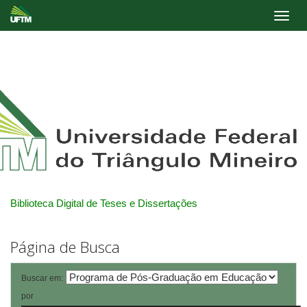
Skip
navigation
Biblioteca Digital de Teses e Dissertações
Página de Busca
Buscar em:
por