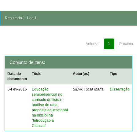
Resultado 1-1 de 1.
Anterior
1
Próximo
Conjunto de itens:
Data do
Título
Autor(es)
Tipo
documento
5-Fev-2016
Educação
SILVA, Rosa Maria
Dissertação
semipresencial no
currículo de física:
análise de uma
proposta educacional
na disciplina
“Introdução à
Ciência”