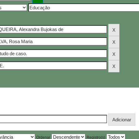
Ordenar
Registro(s)