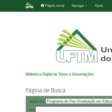
Página inicial
Navegar
Ajuda
Skip
navigation
Biblioteca Digital de Teses e Dissertações
Página de Busca
Buscar em:
por