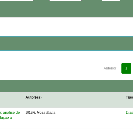
Anterior
1
Autor(es)
Tip
a: análise de
SILVA, Rosa Maria
Diss
odução à