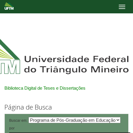
Skip
navigation
Biblioteca Digital de Teses e Dissertações
Página de Busca
Buscar em:
por