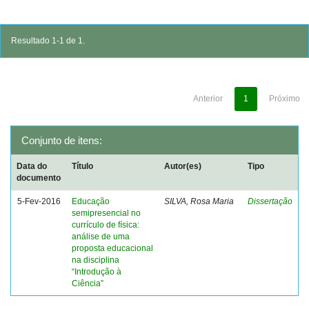
Resultado 1-1 de 1.
Anterior
1
Próximo
Conjunto de itens:
Data do
Título
Autor(es)
Tipo
documento
5-Fev-2016
Educação
SILVA, Rosa Maria
Dissertação
semipresencial no
currículo de física:
análise de uma
proposta educacional
na disciplina
“Introdução à
Ciência”