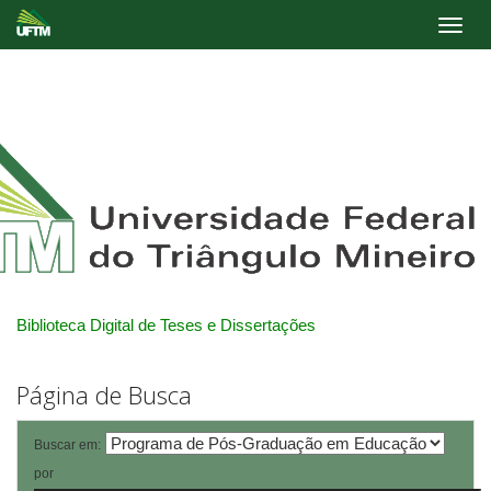
Skip
navigation
Biblioteca Digital de Teses e Dissertações
Página de Busca
Buscar em:
por