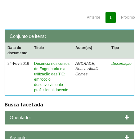
Anterior
1
Próximo
Conjunto de itens:
Data do
Título
Autor(es)
Tipo
documento
24-Fev-2016
Docência nos cursos
ANDRADE,
Dissertação
de Engenharia e a
Neusa Abadia
utilização das TIC:
Gomes
em foco o
desenvolvimento
profissional docente
Busca facetada
Orientador
Assunto