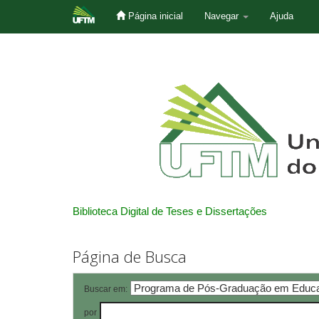
Página inicial
Navegar
Ajuda
Skip
navigation
Biblioteca Digital de Teses e Dissertações
Página de Busca
Buscar em:
por