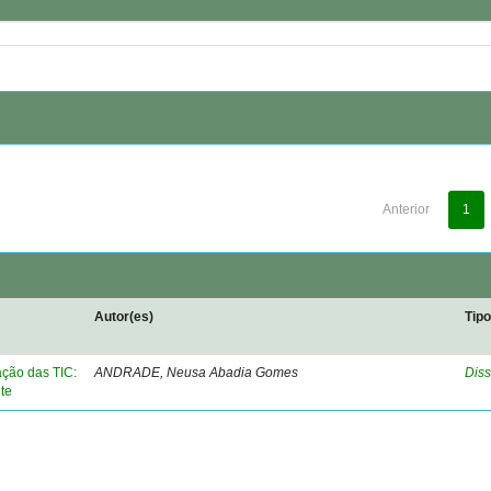
Anterior
1
Autor(es)
Tip
ação das TIC:
ANDRADE, Neusa Abadia Gomes
Diss
te