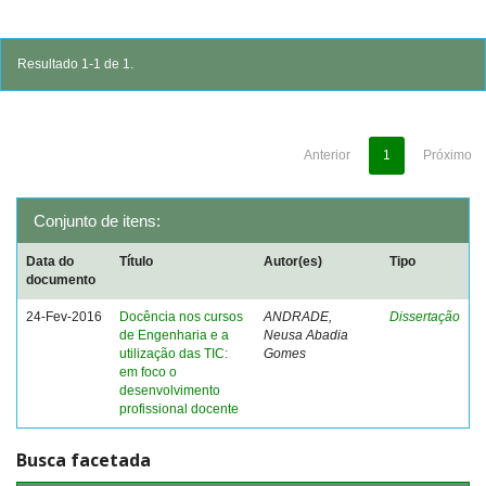
Resultado 1-1 de 1.
Anterior
1
Próximo
Conjunto de itens:
Data do
Título
Autor(es)
Tipo
documento
24-Fev-2016
Docência nos cursos
ANDRADE,
Dissertação
de Engenharia e a
Neusa Abadia
utilização das TIC:
Gomes
em foco o
desenvolvimento
profissional docente
Busca facetada