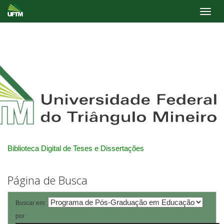
Skip
navigation
Biblioteca Digital de Teses e Dissertações
Página de Busca
Buscar em:
por