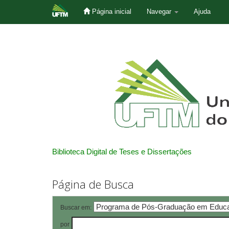
Página inicial
Navegar
Ajuda
Skip
navigation
Biblioteca Digital de Teses e Dissertações
Página de Busca
Buscar em:
por