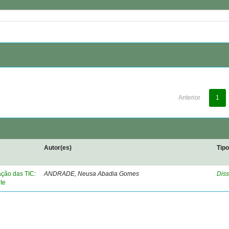
Anterior
1
Autor(es)
Tip
ação das TIC:
ANDRADE, Neusa Abadia Gomes
Diss
te