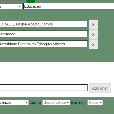
Ordenar
Registro(s)