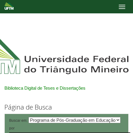
Skip
navigation
Biblioteca Digital de Teses e Dissertações
Página de Busca
Buscar em:
por