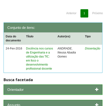
Anterior
1
Próximo
Conjunto de itens:
Data do
Título
Autor(es)
Tipo
documento
24-Fev-2016
Docência nos cursos
ANDRADE,
Dissertação
de Engenharia e a
Neusa Abadia
utilização das TIC:
Gomes
em foco o
desenvolvimento
profissional docente
Busca facetada
Orientador
Assunto