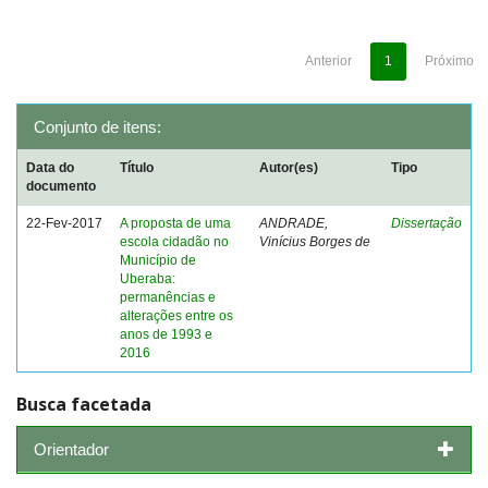
Anterior
1
Próximo
Conjunto de itens:
Data do
Título
Autor(es)
Tipo
documento
22-Fev-2017
A proposta de uma
ANDRADE,
Dissertação
escola cidadão no
Vinícius Borges de
Município de
Uberaba:
permanências e
alterações entre os
anos de 1993 e
2016
Busca facetada
Orientador