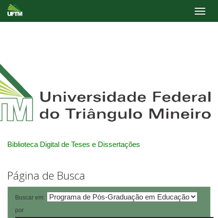
Skip
navigation
Biblioteca Digital de Teses e Dissertações
Página de Busca
Buscar em:
por