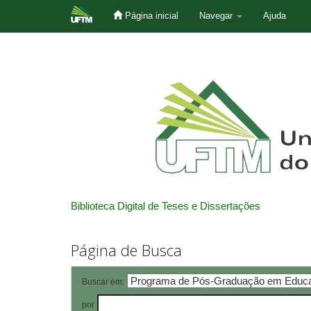
Página inicial
Navegar
Ajuda
Skip
navigation
Biblioteca Digital de Teses e Dissertações
Página de Busca
Buscar em:
por