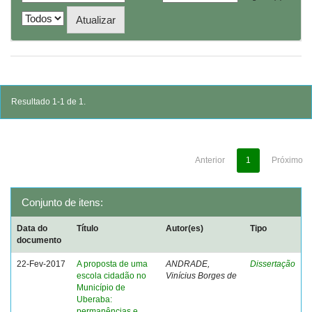
Resultado 1-1 de 1.
Anterior
1
Próximo
Conjunto de itens:
Data do
Título
Autor(es)
Tipo
documento
22-Fev-2017
A proposta de uma
ANDRADE,
Dissertação
escola cidadão no
Vinícius Borges de
Município de
Uberaba:
permanências e