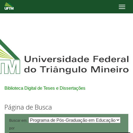
Skip
navigation
Biblioteca Digital de Teses e Dissertações
Página de Busca
Buscar em:
por