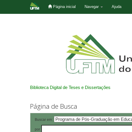
Página inicial
Navegar
Ajuda
Skip
navigation
Biblioteca Digital de Teses e Dissertações
Página de Busca
Buscar em:
por