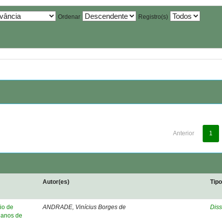
Ordenar
Registro(s)
Anterior
1
Autor(es)
Tip
io de
ANDRADE, Vinícius Borges de
Diss
 anos de