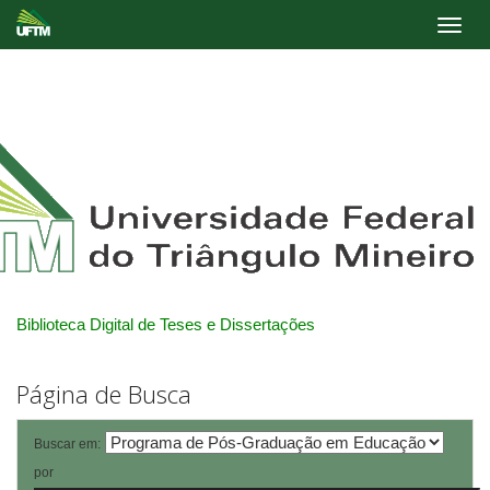
Skip
navigation
Biblioteca Digital de Teses e Dissertações
Página de Busca
Buscar em:
por