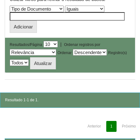
|
Resultados/Página
Ordenar registros por
Ordenar
Registro(s)
Resultado 1-1 de 1.
Anterior
1
Próximo