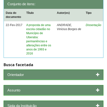
Conjunto de itens:
Data do
Título
Autor(es)
Tipo
documento
22-Fev-2017
A proposta de uma
ANDRADE,
Dissertação
escola cidadão no
Vinícius Borges de
Município de
Uberaba:
permanências e
alterações entre os
anos de 1993 e
2016
Busca facetada
Orientador
Assunto
Sigla da Instituição