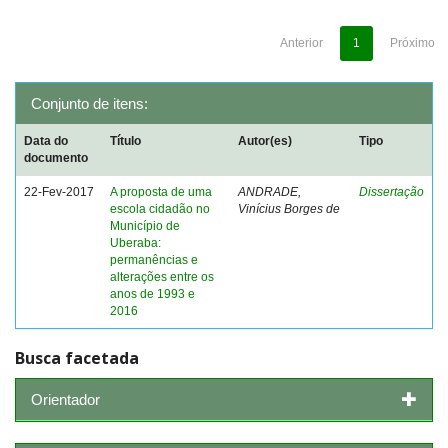
Anterior
1
Próximo
Conjunto de itens:
Data do
Título
Autor(es)
Tipo
documento
22-Fev-2017
A proposta de uma
ANDRADE,
Dissertação
escola cidadão no
Vinícius Borges de
Município de
Uberaba:
permanências e
alterações entre os
anos de 1993 e
2016
Busca facetada
Orientador