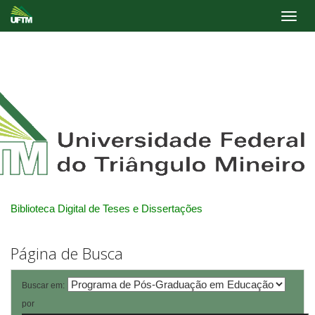
Skip
navigation
Biblioteca Digital de Teses e Dissertações
Página de Busca
Buscar em:
por