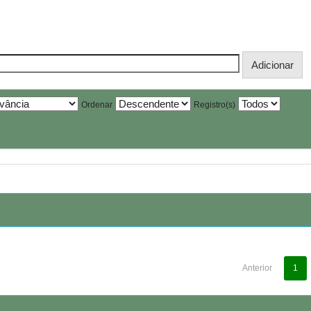
Ordenar
Registro(s)
Anterior
1