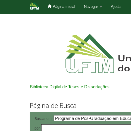
Página inicial
Navegar
Ajuda
Skip
navigation
Biblioteca Digital de Teses e Dissertações
Página de Busca
Buscar em:
por