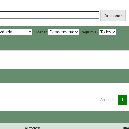
Ordenar
Registro(s)
Anterior
1
Autor(es)
Tip