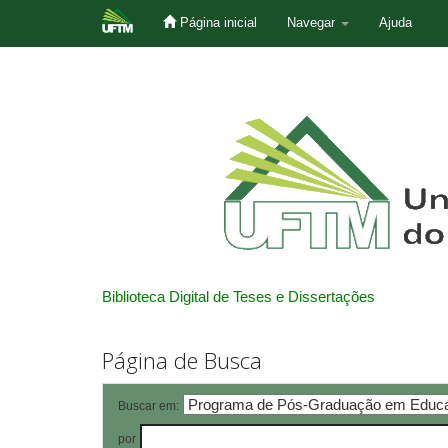
Página inicial
Navegar
Ajuda
Skip
navigation
Biblioteca Digital de Teses e Dissertações
Página de Busca
Buscar em:
por