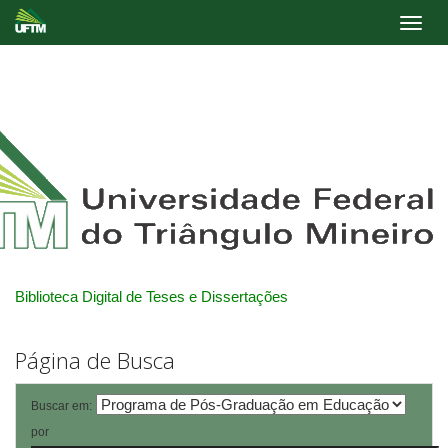
Skip
navigation
Biblioteca Digital de Teses e Dissertações
Página de Busca
Buscar em:
por