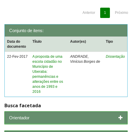
Anterior
1
Próximo
Conjunto de itens:
Data do
Título
Autor(es)
Tipo
documento
22-Fev-2017
A proposta de uma
ANDRADE,
Dissertação
escola cidadão no
Vinícius Borges de
Município de
Uberaba:
permanências e
alterações entre os
anos de 1993 e
2016
Busca facetada
Orientador