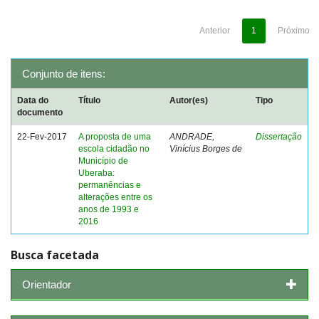
Anterior
1
Próximo
Conjunto de itens:
Data do
Título
Autor(es)
Tipo
documento
22-Fev-2017
A proposta de uma
ANDRADE,
Dissertação
escola cidadão no
Vinícius Borges de
Município de
Uberaba:
permanências e
alterações entre os
anos de 1993 e
2016
Busca facetada
Orientador