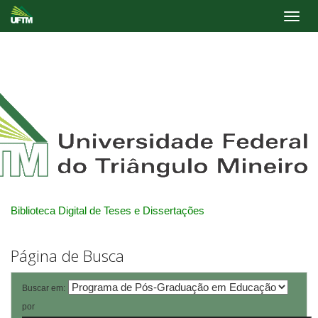
Skip
navigation
Biblioteca Digital de Teses e Dissertações
Página de Busca
Buscar em:
por