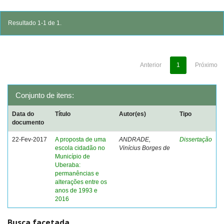
Resultado 1-1 de 1.
Anterior
1
Próximo
Conjunto de itens:
Data do
Título
Autor(es)
Tipo
documento
22-Fev-2017
A proposta de uma
ANDRADE,
Dissertação
escola cidadão no
Vinícius Borges de
Município de
Uberaba:
permanências e
alterações entre os
anos de 1993 e
2016
Busca facetada