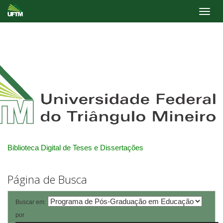
Skip
navigation
Biblioteca Digital de Teses e Dissertações
Página de Busca
Buscar em:
por