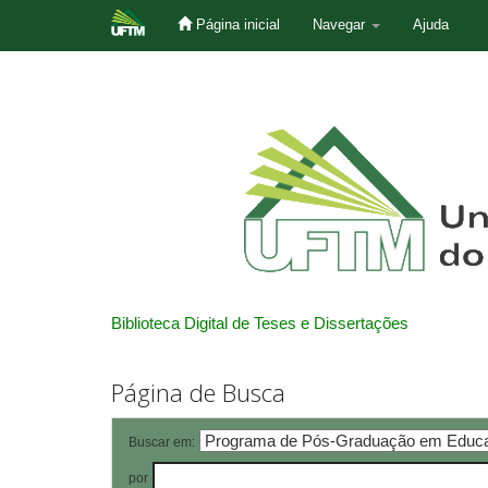
Página inicial
Navegar
Ajuda
Skip
navigation
Biblioteca Digital de Teses e Dissertações
Página de Busca
Buscar em:
por