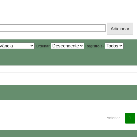
Ordenar
Registro(s)
Anterior
1