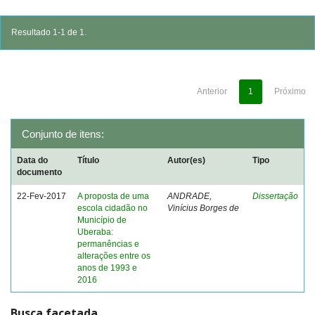
Resultado 1-1 de 1.
Anterior
1
Próximo
Conjunto de itens:
Data do
Título
Autor(es)
Tipo
documento
22-Fev-2017
A proposta de uma
ANDRADE,
Dissertação
escola cidadão no
Vinícius Borges de
Município de
Uberaba:
permanências e
alterações entre os
anos de 1993 e
2016
Busca facetada