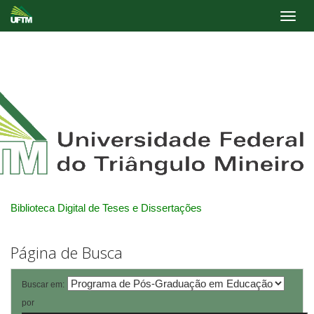
Skip
navigation
Biblioteca Digital de Teses e Dissertações
Página de Busca
Buscar em:
por