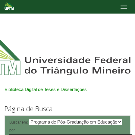
Skip
navigation
Biblioteca Digital de Teses e Dissertações
Página de Busca
Buscar em:
por