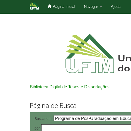
Página inicial
Navegar
Ajuda
Skip
navigation
Biblioteca Digital de Teses e Dissertações
Página de Busca
Buscar em:
por