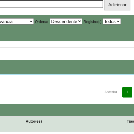
Ordenar
Registro(s)
Anterior
1
Autor(es)
Tip