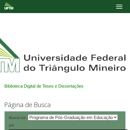
Skip
navigation
Biblioteca Digital de Teses e Dissertações
Página de Busca
Buscar em:
por