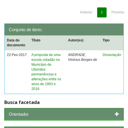
Anterior
1
Próximo
Conjunto de itens:
Data do
Título
Autor(es)
Tipo
documento
22-Fev-2017
A proposta de uma
ANDRADE,
Dissertação
escola cidadão no
Vinícius Borges de
Município de
Uberaba:
permanências e
alterações entre os
anos de 1993 e
2016
Busca facetada
Orientador