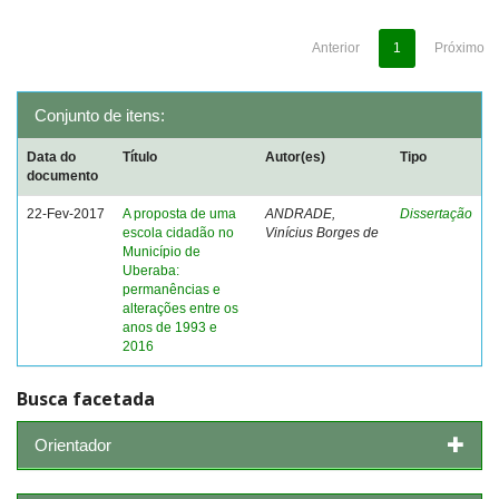
Anterior
1
Próximo
Conjunto de itens:
Data do
Título
Autor(es)
Tipo
documento
22-Fev-2017
A proposta de uma
ANDRADE,
Dissertação
escola cidadão no
Vinícius Borges de
Município de
Uberaba:
permanências e
alterações entre os
anos de 1993 e
2016
Busca facetada
Orientador