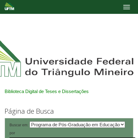
Skip
navigation
Biblioteca Digital de Teses e Dissertações
Página de Busca
Buscar em:
por