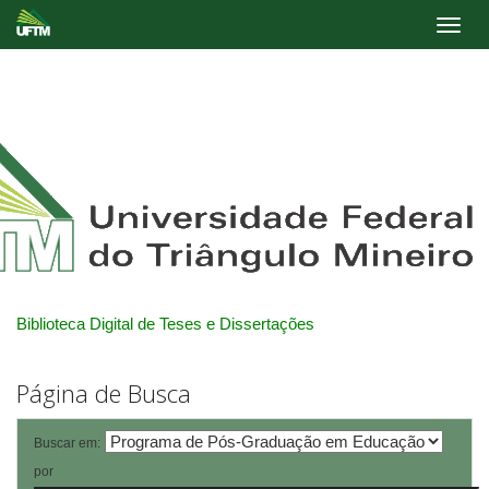
Skip
navigation
Biblioteca Digital de Teses e Dissertações
Página de Busca
Buscar em:
por