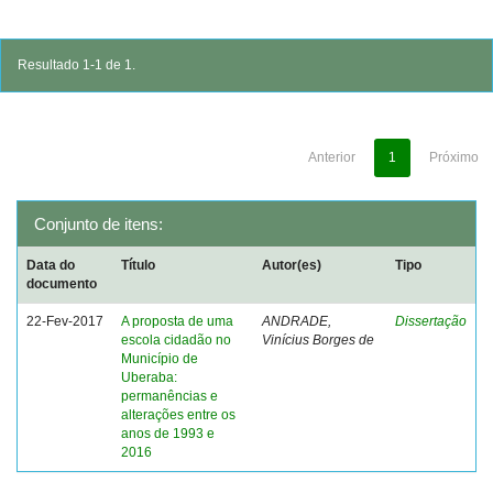
Resultado 1-1 de 1.
Anterior
1
Próximo
Conjunto de itens:
Data do
Título
Autor(es)
Tipo
documento
22-Fev-2017
A proposta de uma
ANDRADE,
Dissertação
escola cidadão no
Vinícius Borges de
Município de
Uberaba:
permanências e
alterações entre os
anos de 1993 e
2016