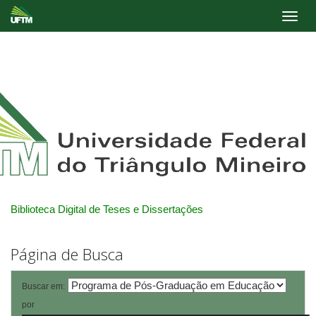
Skip
navigation
Biblioteca Digital de Teses e Dissertações
Página de Busca
Buscar em:
por