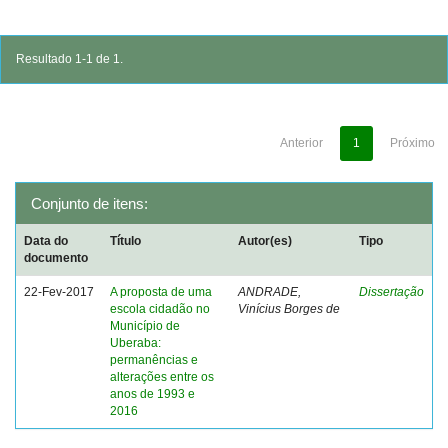
Resultado 1-1 de 1.
Anterior
1
Próximo
Conjunto de itens:
Data do
Título
Autor(es)
Tipo
documento
22-Fev-2017
A proposta de uma
ANDRADE,
Dissertação
escola cidadão no
Vinícius Borges de
Município de
Uberaba:
permanências e
alterações entre os
anos de 1993 e
2016