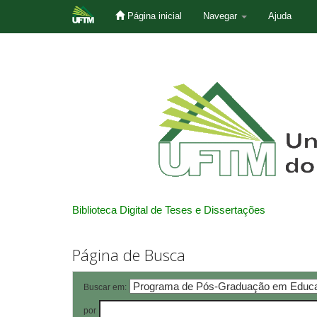
Página inicial
Navegar
Ajuda
Skip
navigation
Biblioteca Digital de Teses e Dissertações
Página de Busca
Buscar em:
por