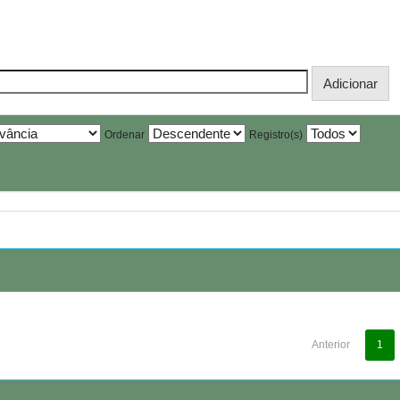
Ordenar
Registro(s)
Anterior
1