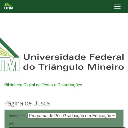
Skip
navigation
Biblioteca Digital de Teses e Dissertações
Página de Busca
Buscar em:
por