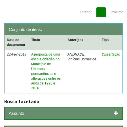
Anterior
1
Próximo
Conjunto de itens:
Data do
Título
Autor(es)
Tipo
documento
22-Fev-2017
A proposta de uma
ANDRADE,
Dissertação
escola cidadão no
Vinícius Borges de
Município de
Uberaba:
permanências e
alterações entre os
anos de 1993 e
2016
Busca facetada
Assunto