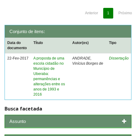
Anterior
1
Próximo
Conjunto de itens:
Data do
Título
Autor(es)
Tipo
documento
22-Fev-2017
A proposta de uma
ANDRADE,
Dissertação
escola cidadão no
Vinícius Borges de
Município de
Uberaba:
permanências e
alterações entre os
anos de 1993 e
2016
Busca facetada
Assunto