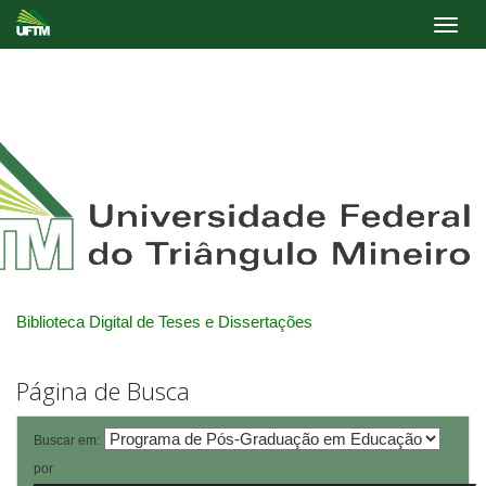
Skip
navigation
Biblioteca Digital de Teses e Dissertações
Página de Busca
Buscar em:
por