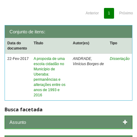
Anterior
1
Próximo
Conjunto de itens:
Data do
Título
Autor(es)
Tipo
documento
22-Fev-2017
A proposta de uma
ANDRADE,
Dissertação
escola cidadão no
Vinícius Borges de
Município de
Uberaba:
permanências e
alterações entre os
anos de 1993 e
2016
Busca facetada
Assunto