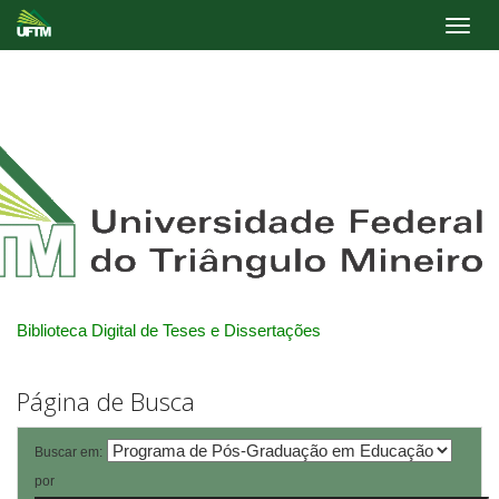
Skip
navigation
Biblioteca Digital de Teses e Dissertações
Página de Busca
Buscar em:
por