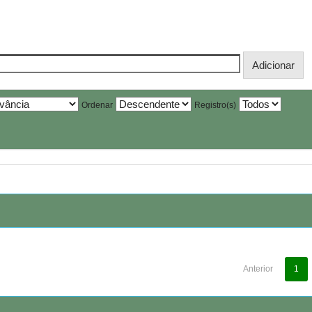
Ordenar
Registro(s)
Anterior
1