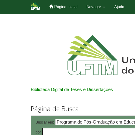
Página inicial
Navegar
Ajuda
Skip
navigation
Biblioteca Digital de Teses e Dissertações
Página de Busca
Buscar em:
por