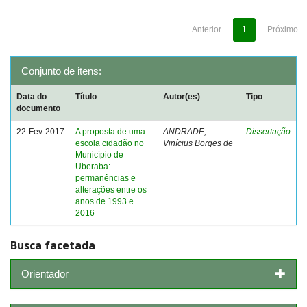
Anterior
1
Próximo
Conjunto de itens:
Data do
Título
Autor(es)
Tipo
documento
22-Fev-2017
A proposta de uma
ANDRADE,
Dissertação
escola cidadão no
Vinícius Borges de
Município de
Uberaba:
permanências e
alterações entre os
anos de 1993 e
2016
Busca facetada
Orientador