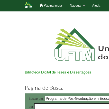
Página inicial
Navegar
Ajuda
Skip
navigation
Biblioteca Digital de Teses e Dissertações
Página de Busca
Buscar em:
por