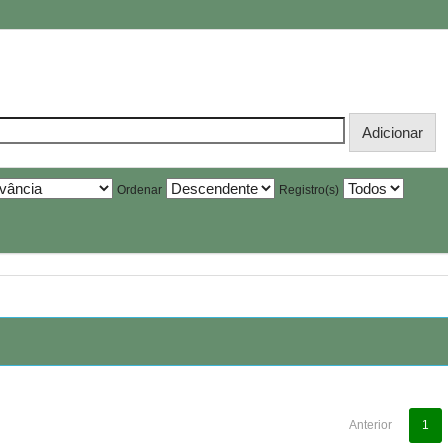
Ordenar
Registro(s)
Anterior
1