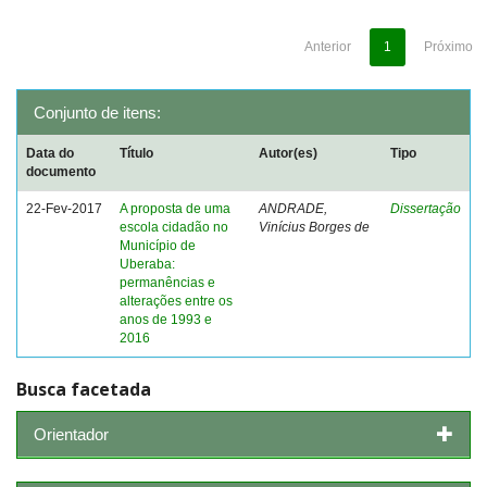
Anterior
1
Próximo
Conjunto de itens:
Data do
Título
Autor(es)
Tipo
documento
22-Fev-2017
A proposta de uma
ANDRADE,
Dissertação
escola cidadão no
Vinícius Borges de
Município de
Uberaba:
permanências e
alterações entre os
anos de 1993 e
2016
Busca facetada
Orientador