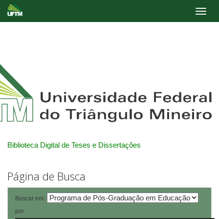
Skip
navigation
Biblioteca Digital de Teses e Dissertações
Página de Busca
Buscar em:
por