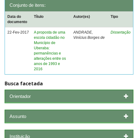
Conjunto de itens:
Data do
Título
Autor(es)
Tipo
documento
22-Fev-2017
A proposta de uma
ANDRADE,
Dissertação
escola cidadão no
Vinícius Borges de
Município de
Uberaba:
permanências e
alterações entre os
anos de 1993 e
2016
Busca facetada
Orientador
Assunto
Instituição