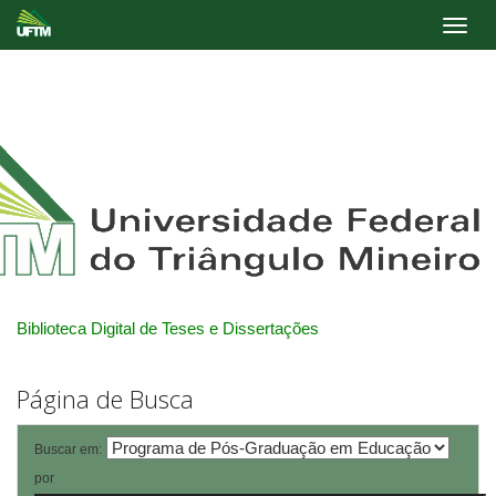
Skip
navigation
Biblioteca Digital de Teses e Dissertações
Página de Busca
Buscar em:
por