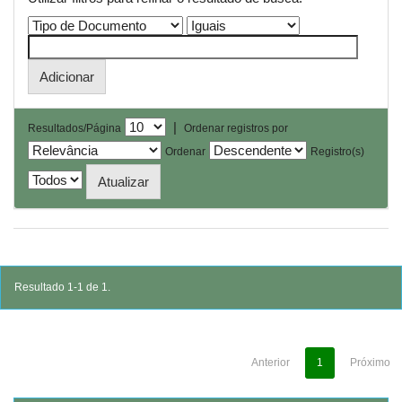
|
Resultados/Página
Ordenar registros por
Ordenar
Registro(s)
Resultado 1-1 de 1.
Anterior
1
Próximo