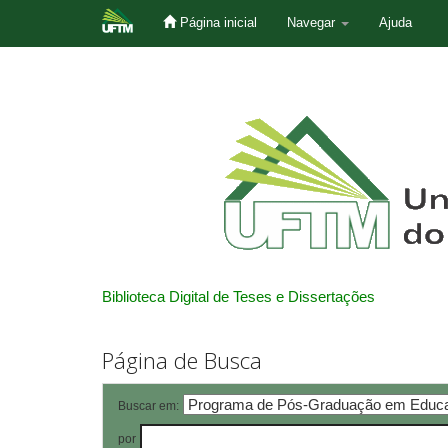
Página inicial
Navegar
Ajuda
Skip
navigation
Biblioteca Digital de Teses e Dissertações
Página de Busca
Buscar em:
por