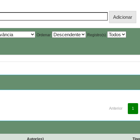
Ordenar
Registro(s)
Anterior
1
Autor(es)
Tip